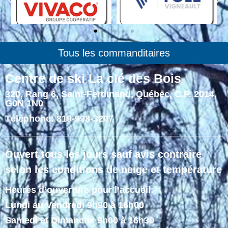
Tous les commanditaires
Centre de ski La clé des Bois
320, Rang 6, Saint-Ferdinand, Québec, C.P. 2014,
G0N 1N0
Téléphone: 819-998-3207
Ouvert tous les jours sauf avis contraire
selon les conditions de neige et température
Heures d’ouverture pour l’accueil:
Lundi au Vendredi 9h30 à 16h00
Samedi et Dimanche 9h00 à 16h30