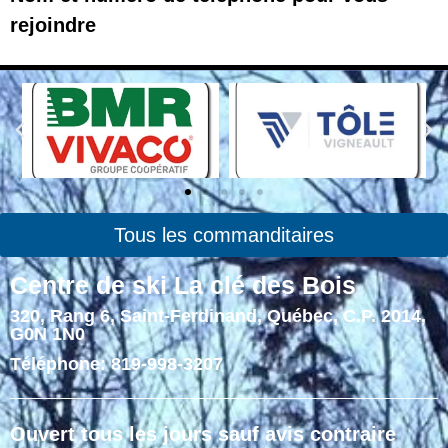
rejoindre
Tous les commanditaires
Centre de ski La clé des Bois
320, Rang 6, Saint-Ferdinand, Québec, C.P. 2014,
G0N 1N0
Téléphone: 819-998-3207
Ouvert tous les jours sauf avis contraire