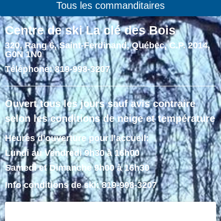
Tous les commanditaires
Centre de ski La clé des Bois
320, Rang 6, Saint-Ferdinand, Québec, C.P. 2014,
G0N 1N0
Téléphone: 819-998-3207
Ouvert tous les jours sauf avis contraire
selon les conditions de neige et température
Heures d’ouverture pour l’accueil:
Lundi au Vendredi 9h30 à 16h00
Samedi et Dimanche 9h00 à 16h30
Info conditions de ski: 819-998-3207